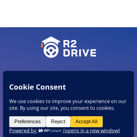
CVR nr. 38051482
©
R2 Drive ApS
Mobil: 27846920 E-mail: info@r2drive.dk
Rådmands Boulevard 5 st.th., 8900 Randers C