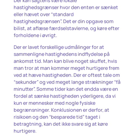
Der kan sagtens være lokale
hastighedsgrænser hvor den enten er sænket
eller hævet over “standard
hastighedsgrænsen”. Det er din opgave som
bilist, at aflæse færdselstavlerne, og køre efter
forholdene i øvrigt.
Der er lavet forskellige udmålinger for at
sammenligne hastighedens indflydelse på
ankomst tid. Man kan blive noget skuffet, hvis
man tror at man kommer meget hurtigere frem
ved at hæve hastigheden. Der er oftest tale om
“sekunder” og ved meget lange strækninger “få
minutter”. Somme tider kan det endda være en
fordel at sænke hastigheden yderligere, da vi
kun er mennesker med nogle fysiske
begrænsninger. Konklusionen er derfor, at
risikoen og den “besparede tid” taget i
betragtning, kan det ikke svare sig at køre
hurtigere.