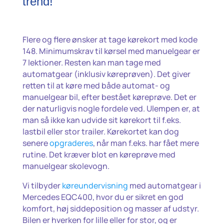
trend!
Flere og flere ønsker at tage kørekort med kode
148. Minimumskrav til kørsel med manuelgear er
7 lektioner. Resten kan man tage med
automatgear (inklusiv køreprøven). Det giver
retten til at køre med både automat- og
manuelgear bil, efter bestået køreprøve. Det er
der naturligvis nogle fordele ved. Ulempen er, at
man så ikke kan udvide sit kørekort til f.eks.
lastbil eller stor trailer. Kørekortet kan dog
senere
opgraderes
, når man f.eks. har fået mere
rutine. Det kræver blot en køreprøve med
manuelgear skolevogn.
Vi tilbyder
køreundervisning
med automatgear i
Mercedes EQC400, hvor du er sikret en god
komfort, høj siddeposition og masser af udstyr.
Bilen er hverken for lille eller for stor, og er