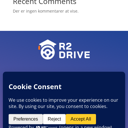
Recent Comments
Der er ingen kommentarer at vise.
CVR nr. 38051482
©
R2 Drive ApS
Mobil: 27846920 E-mail: info@r2drive.dk
Rådmands Boulevard 5 st.th., 8900 Randers C