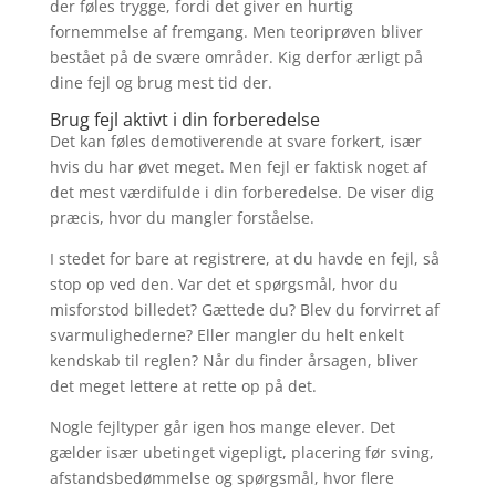
der føles trygge, fordi det giver en hurtig
fornemmelse af fremgang. Men teoriprøven bliver
bestået på de svære områder. Kig derfor ærligt på
dine fejl og brug mest tid der.
Brug fejl aktivt i din forberedelse
Det kan føles demotiverende at svare forkert, især
hvis du har øvet meget. Men fejl er faktisk noget af
det mest værdifulde i din forberedelse. De viser dig
præcis, hvor du mangler forståelse.
I stedet for bare at registrere, at du havde en fejl, så
stop op ved den. Var det et spørgsmål, hvor du
misforstod billedet? Gættede du? Blev du forvirret af
svarmulighederne? Eller mangler du helt enkelt
kendskab til reglen? Når du finder årsagen, bliver
det meget lettere at rette op på det.
Nogle fejltyper går igen hos mange elever. Det
gælder især ubetinget vigepligt, placering før sving,
afstandsbedømmelse og spørgsmål, hvor flere