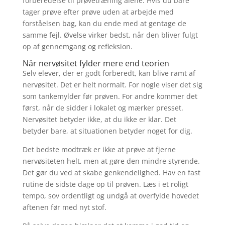
forberedelse til prøvetræning alene. Hvis du bare
tager prøve efter prøve uden at arbejde med
forståelsen bag, kan du ende med at gentage de
samme fejl. Øvelse virker bedst, når den bliver fulgt
op af gennemgang og refleksion.
Når nervøsitet fylder mere end teorien
Selv elever, der er godt forberedt, kan blive ramt af
nervøsitet. Det er helt normalt. For nogle viser det sig
som tankemylder før prøven. For andre kommer det
først, når de sidder i lokalet og mærker presset.
Nervøsitet betyder ikke, at du ikke er klar. Det
betyder bare, at situationen betyder noget for dig.
Det bedste modtræk er ikke at prøve at fjerne
nervøsiteten helt, men at gøre den mindre styrende.
Det gør du ved at skabe genkendelighed. Hav en fast
rutine de sidste dage op til prøven. Læs i et roligt
tempo, sov ordentligt og undgå at overfylde hovedet
aftenen før med nyt stof.