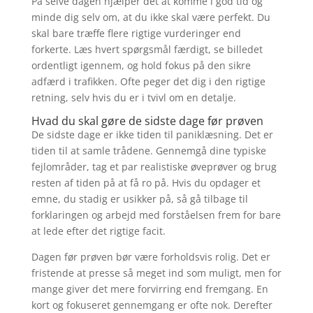
På selve dagen hjælper det at komme i god tid og
minde dig selv om, at du ikke skal være perfekt. Du
skal bare træffe flere rigtige vurderinger end
forkerte. Læs hvert spørgsmål færdigt, se billedet
ordentligt igennem, og hold fokus på den sikre
adfærd i trafikken. Ofte peger det dig i den rigtige
retning, selv hvis du er i tvivl om en detalje.
Hvad du skal gøre de sidste dage før prøven
De sidste dage er ikke tiden til paniklæsning. Det er
tiden til at samle trådene. Gennemgå dine typiske
fejlområder, tag et par realistiske øveprøver og brug
resten af tiden på at få ro på. Hvis du opdager et
emne, du stadig er usikker på, så gå tilbage til
forklaringen og arbejd med forståelsen frem for bare
at lede efter det rigtige facit.
Dagen før prøven bør være forholdsvis rolig. Det er
fristende at presse så meget ind som muligt, men for
mange giver det mere forvirring end fremgang. En
kort og fokuseret gennemgang er ofte nok. Derefter