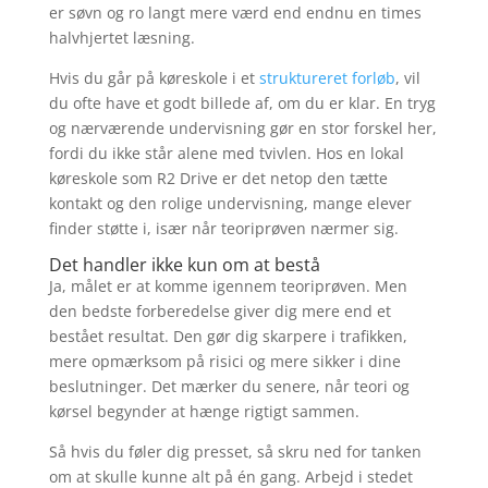
er søvn og ro langt mere værd end endnu en times
halvhjertet læsning.
Hvis du går på køreskole i et
struktureret forløb
, vil
du ofte have et godt billede af, om du er klar. En tryg
og nærværende undervisning gør en stor forskel her,
fordi du ikke står alene med tvivlen. Hos en lokal
køreskole som R2 Drive er det netop den tætte
kontakt og den rolige undervisning, mange elever
finder støtte i, især når teoriprøven nærmer sig.
Det handler ikke kun om at bestå
Ja, målet er at komme igennem teoriprøven. Men
den bedste forberedelse giver dig mere end et
bestået resultat. Den gør dig skarpere i trafikken,
mere opmærksom på risici og mere sikker i dine
beslutninger. Det mærker du senere, når teori og
kørsel begynder at hænge rigtigt sammen.
Så hvis du føler dig presset, så skru ned for tanken
om at skulle kunne alt på én gang. Arbejd i stedet