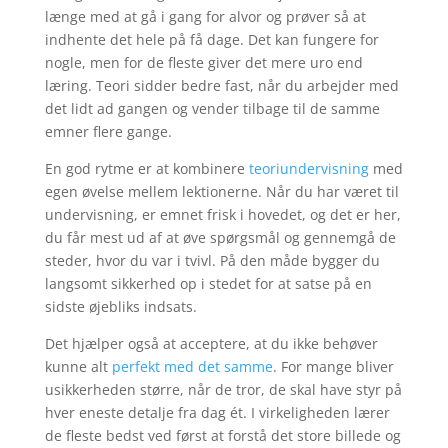
længe med at gå i gang for alvor og prøver så at
indhente det hele på få dage. Det kan fungere for
nogle, men for de fleste giver det mere uro end
læring. Teori sidder bedre fast, når du arbejder med
det lidt ad gangen og vender tilbage til de samme
emner flere gange.
En god rytme er at kombinere
teoriundervisning
med
egen øvelse mellem lektionerne. Når du har været til
undervisning, er emnet frisk i hovedet, og det er her,
du får mest ud af at øve spørgsmål og gennemgå de
steder, hvor du var i tvivl. På den måde bygger du
langsomt sikkerhed op i stedet for at satse på en
sidste øjebliks indsats.
Det hjælper også at acceptere, at du ikke behøver
kunne alt
perfekt med det samme
. For mange bliver
usikkerheden større, når de tror, de skal have styr på
hver eneste detalje fra dag ét. I virkeligheden lærer
de fleste bedst ved først at forstå det store billede og