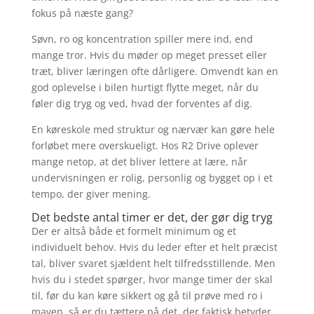
fokus på næste gang?
Søvn, ro og koncentration spiller mere ind, end
mange tror. Hvis du møder op meget presset eller
træt, bliver læringen ofte dårligere. Omvendt kan en
god oplevelse i bilen hurtigt flytte meget, når du
føler dig tryg og ved, hvad der forventes af dig.
En køreskole med struktur og nærvær kan gøre hele
forløbet mere overskueligt. Hos R2 Drive oplever
mange netop, at det bliver lettere at lære, når
undervisningen er rolig, personlig og bygget op i et
tempo, der giver mening.
Det bedste antal timer er det, der gør dig tryg
Der er altså både et formelt minimum og et
individuelt behov. Hvis du leder efter et helt præcist
tal, bliver svaret sjældent helt tilfredsstillende. Men
hvis du i stedet spørger, hvor mange timer der skal
til, før du kan køre sikkert og gå til prøve med ro i
maven, så er du tættere på det, der faktisk betyder