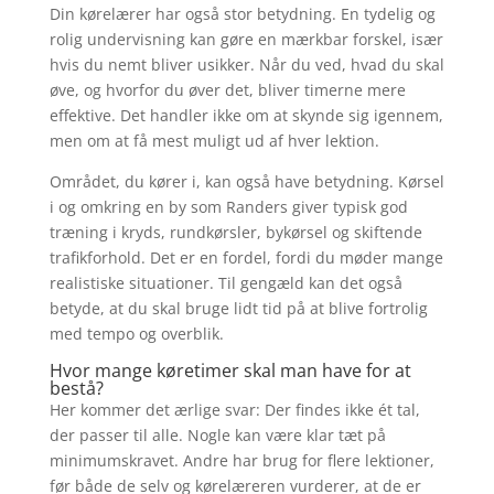
Din kørelærer har også stor betydning. En tydelig og
rolig undervisning kan gøre en mærkbar forskel, især
hvis du nemt bliver usikker. Når du ved, hvad du skal
øve, og hvorfor du øver det, bliver timerne mere
effektive. Det handler ikke om at skynde sig igennem,
men om at få mest muligt ud af hver lektion.
Området, du kører i, kan også have betydning. Kørsel
i og omkring en by som Randers giver typisk god
træning i kryds, rundkørsler, bykørsel og skiftende
trafikforhold. Det er en fordel, fordi du møder mange
realistiske situationer. Til gengæld kan det også
betyde, at du skal bruge lidt tid på at blive fortrolig
med tempo og overblik.
Hvor mange køretimer skal man have for at
bestå?
Her kommer det ærlige svar: Der findes ikke ét tal,
der passer til alle. Nogle kan være klar tæt på
minimumskravet. Andre har brug for flere lektioner,
før både de selv og kørelæreren vurderer, at de er