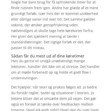
Nogle har bare brug for få opfriskende timer for at
finde rutinen frem igen. Andre har glæde af et mere
grundigt forløb, især hvis der er kommet usikkerhed
eller dårlige vaner ind over tid. Det samme gælder
voksne, der ønsker genopfriskning uden
nødvendigvis at skulle tage hele kørekortet forfra.
Her giver det sjældent mening at tænke i
standardløsninger. Det rigtige forløb er det, der
passer til dit niveau.
Sådan får du mest ud af dine køretimer
Hvis du gerne vil undgå unødvendigt mange
lektioner, handler det ikke om at stresse. Det handler
om at møde forberedt op og holde et godt flow i
undervisningen.
Det hjælper, når teori og praksis følges ad. Jo bedre
du forstår regler, tavler og situationer i teorien, jo
lettere bliver det at omsætte dem på vejen. Det gør
også en forskel at tænke over feedbacken mellem
timerne. Hvad gik godt sidst? Hvad skal du især have