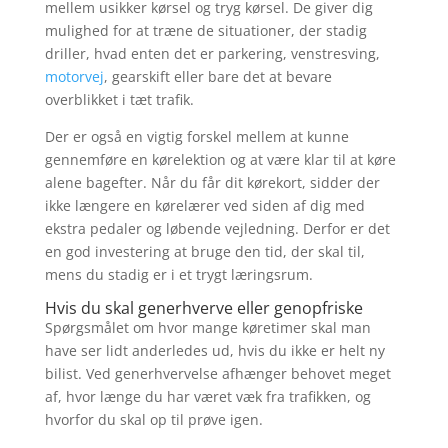
mellem usikker kørsel og tryg kørsel. De giver dig
mulighed for at træne de situationer, der stadig
driller, hvad enten det er parkering, venstresving,
motorvej
, gearskift eller bare det at bevare
overblikket i tæt trafik.
Der er også en vigtig forskel mellem at kunne
gennemføre en kørelektion og at være klar til at køre
alene bagefter. Når du får dit kørekort, sidder der
ikke længere en kørelærer ved siden af dig med
ekstra pedaler og løbende vejledning. Derfor er det
en god investering at bruge den tid, der skal til,
mens du stadig er i et trygt læringsrum.
Hvis du skal generhverve eller genopfriske
Spørgsmålet om hvor mange køretimer skal man
have ser lidt anderledes ud, hvis du ikke er helt ny
bilist. Ved generhvervelse afhænger behovet meget
af, hvor længe du har været væk fra trafikken, og
hvorfor du skal op til prøve igen.