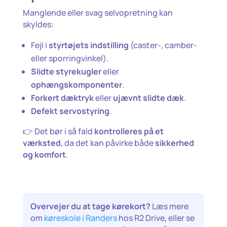
Manglende eller svag selvopretning kan
skyldes:
Fejl i
styrtøjets indstilling
(caster-, camber-
eller sporringvinkel).
Slidte styrekugler
eller
ophængskomponenter
.
Forkert dæktryk
eller
ujævnt slidte dæk
.
Defekt servostyring
.
👉 Det bør i så fald
kontrolleres på et
værksted
, da det kan påvirke både
sikkerhed
og komfort
.
Overvejer du at tage kørekort?
Læs mere
om
køreskole i Randers
hos R2 Drive, eller se