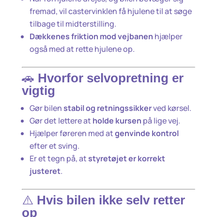
fremad, vil castervinklen få hjulene til at søge
tilbage til midterstilling.
Dækkenes friktion mod vejbanen
hjælper
også med at rette hjulene op.
🚗
Hvorfor selvopretning er
vigtig
Gør bilen
stabil og retningssikker
ved kørsel.
Gør det lettere at
holde kursen
på lige vej.
Hjælper føreren med at
genvinde kontrol
efter et sving.
Er et tegn på, at
styretøjet er korrekt
justeret
.
⚠️
Hvis bilen ikke selv retter
op