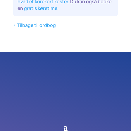
hvad et kørekort koster
. Du kan også booke
en
gratis køretime
.
< Tilbage til ordbog