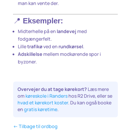
man kan vente der.
📍
Eksempler:
Midterhelle på en
landevej
med
fodgængerfelt.
Lille
trafikø
ved en
rundkørsel
.
Adskillelse
mellem modkørende spor i
byzoner.
Overvejer du at tage kørekort?
Læs mere
om
køreskole i Randers
hos R2 Drive, eller se
hvad et kørekort koster
. Du kan også booke
en
gratis køretime
.
<- Tilbage til ordbog