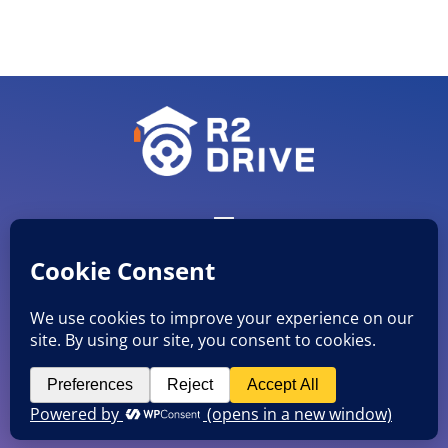
CVR nr. 38051482
©
R2 Drive ApS
Mobil: 27846920 E-mail: info@r2drive.dk
Rådmands Boulevard 5 st.th., 8900 Randers C