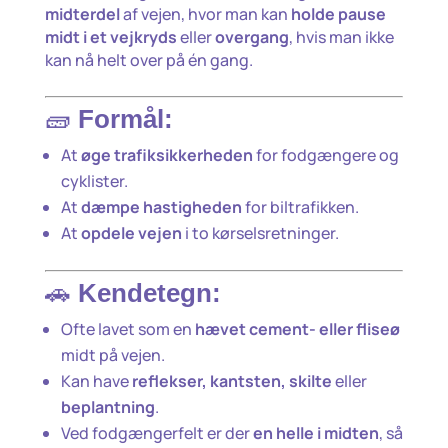
midterdel
af vejen, hvor man kan
holde pause
midt i et vejkryds
eller
overgang
, hvis man ikke
kan nå helt over på én gang.
🧱
Formål:
At
øge trafiksikkerheden
for fodgængere og
cyklister.
At
dæmpe hastigheden
for biltrafikken.
At
opdele vejen
i to kørselsretninger.
🚗
Kendetegn:
Ofte lavet som en
hævet cement- eller fliseø
midt på vejen.
Kan have
reflekser, kantsten, skilte
eller
beplantning
.
Ved fodgængerfelt er der
en helle i midten
, så