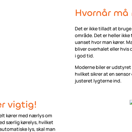
Hvornår må 
Det er ikke tilladt at bru
område. Det er heller ikke 
uanset hvor man kører. Ma
bliver overhalet eller hv
i god tid.
Moderne biler er udstyre
hvilket sikrer at en senso
justeret lygterne ind.
r vigtig!
lt kører med nærlys om
ed særlig kørelys, hvilket
t automatiske lys, skal man