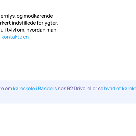
fjernlys, og modkørende
rkert indstillede forlygter,
du i tvivl om, hvordan man
u
kontakte en
re om
køreskole i Randers
hos R2 Drive, eller se
hvad et kørek