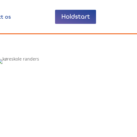
Holdstart
t os