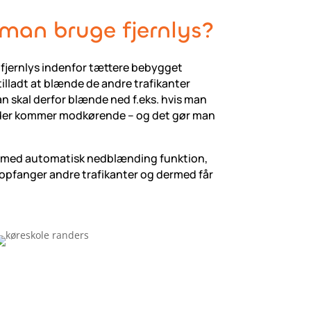
man bruge fjernlys?
ge fjernlys indenfor tættere bebygget
tilladt at blænde de andre trafikanter
n skal derfor blænde ned f.eks. hvis man
is der kommer modkørende – og det gør man
t med automatisk nedblænding funktion,
r opfanger andre trafikanter og dermed får