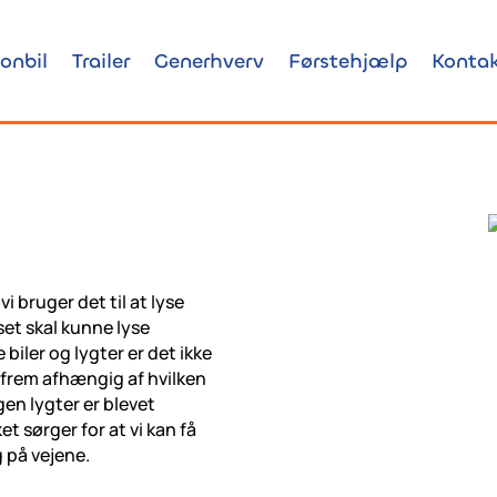
onbil
Trailer
Generhverv
Førstehjælp
Kontak
vi bruger det til at lyse
set skal kunne lyse
iler og lygter er det ikke
 frem afhængig af hvilken
gen lygter er blevet
t sørger for at vi kan få
 på vejene.