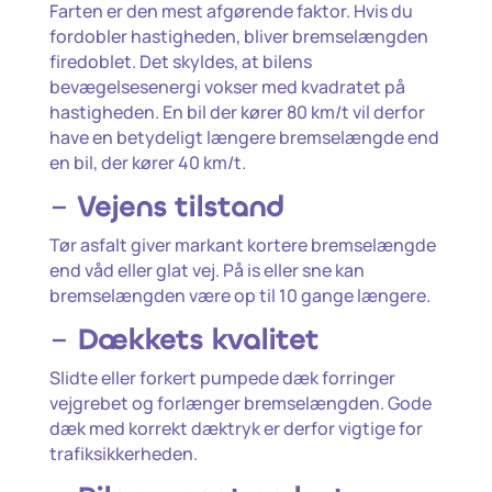
Farten er den mest afgørende faktor. Hvis du
fordobler hastigheden, bliver bremselængden
firedoblet. Det skyldes, at bilens
bevægelsesenergi vokser med kvadratet på
hastigheden. En bil der kører 80 km/t vil derfor
have en betydeligt længere bremselængde end
en bil, der kører 40 km/t.
–
Vejens tilstand
Tør asfalt giver markant kortere bremselængde
end våd eller glat vej. På is eller sne kan
bremselængden være op til 10 gange længere.
–
Dækkets kvalitet
Slidte eller forkert pumpede dæk forringer
vejgrebet og forlænger bremselængden. Gode
dæk med korrekt dæktryk er derfor vigtige for
trafiksikkerheden.