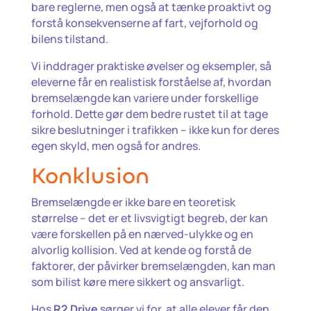
bare reglerne, men også at tænke proaktivt og
forstå konsekvenserne af fart, vejforhold og
bilens tilstand.
Vi inddrager praktiske øvelser og eksempler, så
eleverne får en realistisk forståelse af, hvordan
bremselængde kan variere under forskellige
forhold. Dette gør dem bedre rustet til at tage
sikre beslutninger i trafikken – ikke kun for deres
egen skyld, men også for andres.
Konklusion
Bremselængde er ikke bare en teoretisk
størrelse – det er et livsvigtigt begreb, der kan
være forskellen på en nærved-ulykke og en
alvorlig kollision. Ved at kende og forstå de
faktorer, der påvirker bremselængden, kan man
som bilist køre mere sikkert og ansvarligt.
Hos
R2 Drive
sørger vi for, at alle elever får den