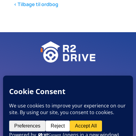
< Tilbage til ordbog
CVR nr. 38051482
©
R2 Drive ApS
Mobil: 27846920 E-mail: info@r2drive.dk
Rådmands Boulevard 5 st.th., 8900 Randers C